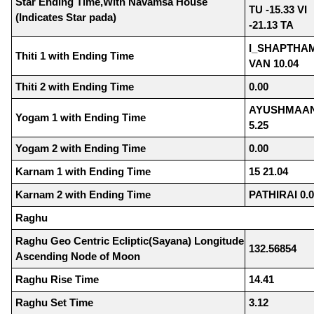
Star Ending Time,With Navamsa House
TU -15.33 VI
(Indicates Star pada)
-21.13 TA
I_SHAPTHAM
Thiti 1 with Ending Time
VAN 10.04
Thiti 2 with Ending Time
0.00
AYUSHMAA
Yogam 1 with Ending Time
5.25
Yogam 2 with Ending Time
0.00
Karnam 1 with Ending Time
15 21.04
Karnam 2 with Ending Time
PATHIRAI 0.
Raghu
Raghu Geo Centric Ecliptic(Sayana) Longitude
132.56854
Ascending Node of Moon
Raghu Rise Time
14.41
Raghu Set Time
3.12