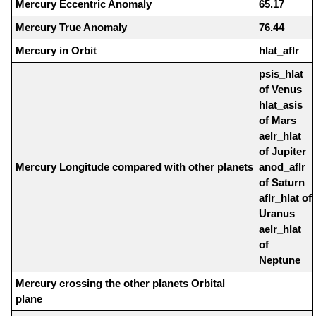
Mercury Eccentric Anomaly
65.17
Mercury True Anomaly
76.44
Mercury in Orbit
hlat_aflr
psis_hlat
of Venus
hlat_asis
of Mars
aelr_hlat
of Jupiter
Mercury Longitude compared with other planets
anod_aflr
of Saturn
aflr_hlat of
Uranus
aelr_hlat
of
Neptune
Mercury crossing the other planets Orbital
plane