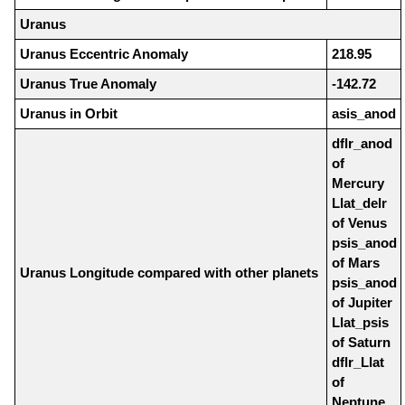
Uranus
Uranus Eccentric Anomaly
218.95
Uranus True Anomaly
-142.72
Uranus in Orbit
asis_anod
dflr_anod
of
Mercury
Llat_delr
of Venus
psis_anod
of Mars
Uranus Longitude compared with other planets
psis_anod
of Jupiter
Llat_psis
of Saturn
dflr_Llat
of
Neptune