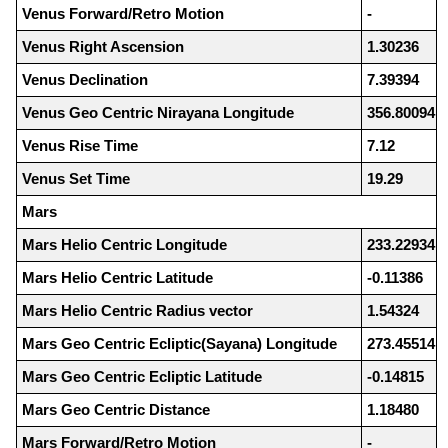
Venus Forward/Retro Motion
-
Venus Right Ascension
1.30236
Venus Declination
7.39394
Venus Geo Centric Nirayana Longitude
356.80094
Venus Rise Time
7.12
Venus Set Time
19.29
Mars
Mars Helio Centric Longitude
233.22934
Mars Helio Centric Latitude
-0.11386
Mars Helio Centric Radius vector
1.54324
Mars Geo Centric Ecliptic(Sayana) Longitude
273.45514
Mars Geo Centric Ecliptic Latitude
-0.14815
Mars Geo Centric Distance
1.18480
Mars Forward/Retro Motion
-