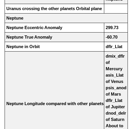
Uranus crossing the other planets Orbital plane
Neptune
Neptune Eccentric Anomaly
299.73
Neptune True Anomaly
-60.70
Neptune in Orbit
dflr_Llat
dmix_dflr
of
Mercury
asis_Llat
of Venus
psis_anod
of Mars
dflr_Llat
Neptune Longitude compared with other planets
of Jupiter
dnod_delr
of Saturn
About to