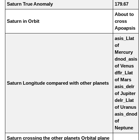
Saturn True Anomaly
179.67
About to
Saturn in Orbit
cross
Apoapsis
asis_Llat
of
Mercury
dnod_asis
of Venus
dflr_Llat
of Mars
Saturn Longitude compared with other planets
asis_delr
of Jupiter
delr_Llat
of Uranus
asis_dnod
of
Neptune
Saturn crossing the other planets Orbital plane