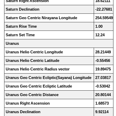
Saturn Right Ascension
18.62111
Saturn Declination
-22.27681
Saturn Geo Centric Nirayana Longitude
254.59549
Saturn Rise Time
1.00
Saturn Set Time
12.24
Uranus
Uranus Helio Centric Longitude
28.21449
Uranus Helio Centric Latitude
-0.55456
Uranus Helio Centric Radius vector
19.89475
Uranus Geo Centric Ecliptic(Sayana) Longitude
27.03817
Uranus Geo Centric Ecliptic Latitude
-0.53042
Uranus Geo Centric Distance
20.80144
Uranus Right Ascension
1.68573
Uranus Declination
9.92114