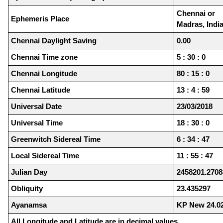
Chennai or
Ephemeris Place
Madras, Indi
Chennai Daylight Saving
0.00
Chennai Time zone
5 : 30 : 0
Chennai Longitude
80 : 15 : 0
Chennai Latitude
13 : 4 : 59
Universal Date
23/03/2018
Universal Time
18 : 30 : 0
Greenwitch Sidereal Time
6 : 34 : 47
Local Sidereal Time
11 : 55 : 47
Julian Day
2458201.2708
Obliquity
23.435297
Ayanamsa
KP New 24.0
All Longitude and Latitude are in decimal values