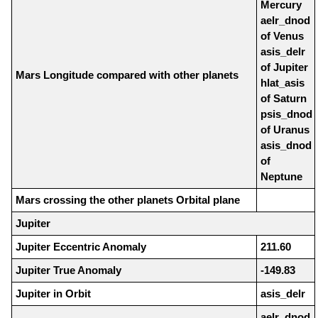
Mercury
aelr_dnod
of Venus
asis_delr
of Jupiter
Mars Longitude compared with other planets
hlat_asis
of Saturn
psis_dnod
of Uranus
asis_dnod
of
Neptune
Mars crossing the other planets Orbital plane
Jupiter
Jupiter Eccentric Anomaly
211.60
Jupiter True Anomaly
-149.83
Jupiter in Orbit
asis_delr
aelr_dnod