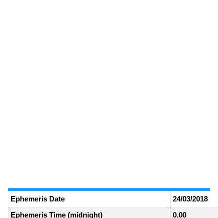
Ephemeris Date
24/03/2018
Ephemeris Time (midnight)
0.00