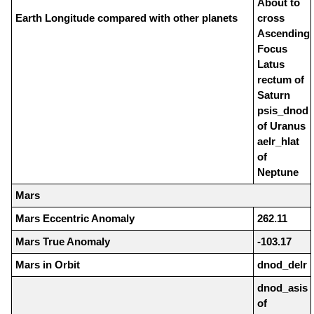
About to
Earth Longitude compared with other planets
cross
Ascending
Focus
Latus
rectum of
Saturn
psis_dnod
of Uranus
aelr_hlat
of
Neptune
Mars
Mars Eccentric Anomaly
262.11
Mars True Anomaly
-103.17
Mars in Orbit
dnod_delr
dnod_asis
of