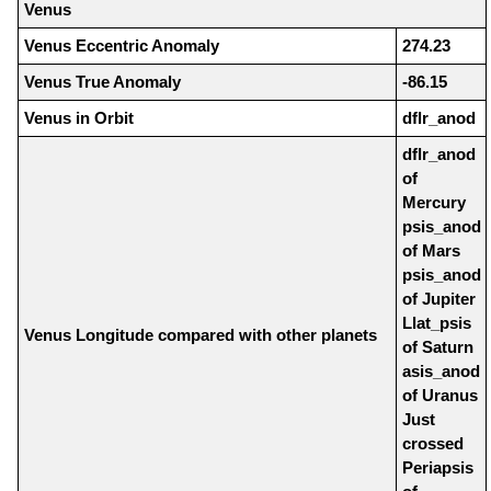
Venus
Venus Eccentric Anomaly
274.23
Venus True Anomaly
-86.15
Venus in Orbit
dflr_anod
dflr_anod
of
Mercury
psis_anod
of Mars
psis_anod
of Jupiter
Llat_psis
Venus Longitude compared with other planets
of Saturn
asis_anod
of Uranus
Just
crossed
Periapsis