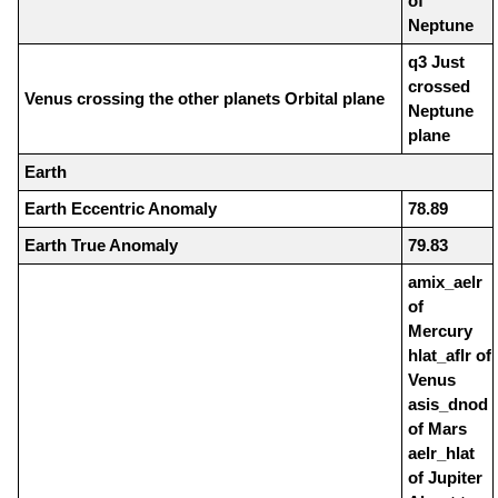
of
Neptune
q3 Just
crossed
Venus crossing the other planets Orbital plane
Neptune
plane
Earth
Earth Eccentric Anomaly
78.89
Earth True Anomaly
79.83
amix_aelr
of
Mercury
hlat_aflr of
Venus
asis_dnod
of Mars
aelr_hlat
of Jupiter