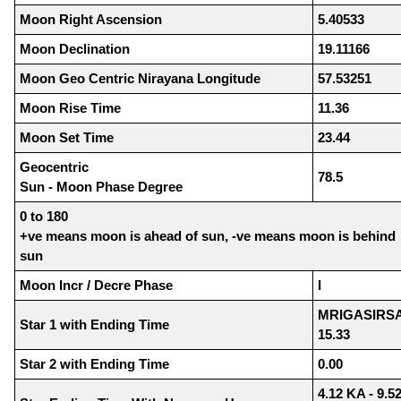
Moon Right Ascension
5.40533
Moon Declination
19.11166
Moon Geo Centric Nirayana Longitude
57.53251
Moon Rise Time
11.36
Moon Set Time
23.44
Geocentric
78.5
Sun - Moon Phase Degree
0 to 180
+ve means moon is ahead of sun, -ve means moon is behind
sun
Moon Incr / Decre Phase
I
MRIGASIRS
Star 1 with Ending Time
15.33
Star 2 with Ending Time
0.00
4.12 KA - 9.5