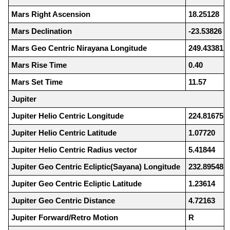
Mars Right Ascension
18.25128
Mars Declination
-23.53826
Mars Geo Centric Nirayana Longitude
249.43381
Mars Rise Time
0.40
Mars Set Time
11.57
Jupiter
Jupiter Helio Centric Longitude
224.81675
Jupiter Helio Centric Latitude
1.07720
Jupiter Helio Centric Radius vector
5.41844
Jupiter Geo Centric Ecliptic(Sayana) Longitude
232.89548
Jupiter Geo Centric Ecliptic Latitude
1.23614
Jupiter Geo Centric Distance
4.72163
Jupiter Forward/Retro Motion
R