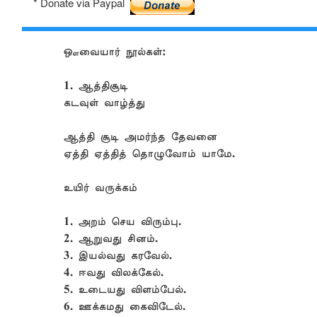
* Donate via Paypal
ஔவையார் நூல்கள்:
1. ஆத்திசூடி
கடவுள் வாழ்த்து
ஆத்தி சூடி அமர்ந்த தேவனை
ஏத்தி ஏத்தித் தொழுவோம் யாமே.
உயிர் வருக்கம்
1. அறம் செய விரும்பு.
2. ஆறுவது சினம்.
3. இயல்வது கரவேல்.
4. ஈவது விலக்கேல்.
5. உடையது விளம்பேல்.
6. ஊக்கமது கைவிடேல்.