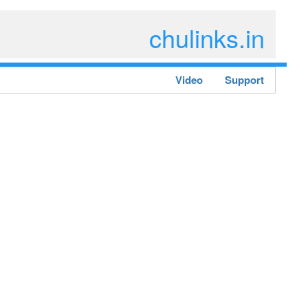
chulinks.in
Video
Support