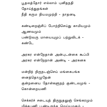
பூதலத்தோர் எல்லாம் புனிதநதி
தோய்ந்துதங்கள்
நீதி கரும நியமமுற்றி - நாதனடி
கண்டிறைஞ்சிப் போற்றிசெய்து காமியமும்
ஆணவமும்
பண்டுவரு மாயையுமுப் பற்றுவிடக் -
கண்டே
அரகர என்றேதான் அன்புடன்கை கூப்பி
அரகர என்றேநான் அண்டி - அரகனக
மன்றிற் றிருநடஞ்செய் மங்கைபங்க
னைத்தொழுதேன்
குன்றனைய தோள்களுநற் குண்டலமுங் -
கொன்றையணி
செக்கர்ச் சடையுந் திருநுதலுஞ் செங்கரமும்
மிக்கபணி பூண்டிருந்த மெய்யழகும் -