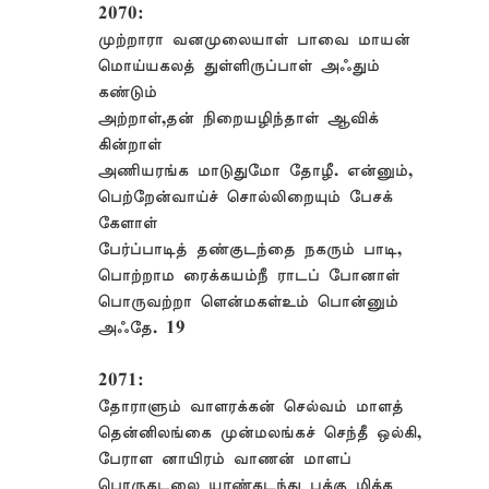
2070:
முற்றாரா வனமுலையாள் பாவை மாயன்
மொய்யகலத் துள்ளிருப்பாள் அஃதும்
கண்டும்
அற்றாள்,தன் நிறையழிந்தாள் ஆவிக்
கின்றாள்
அணியரங்க மாடுதுமோ தோழீ. என்னும்,
பெற்றேன்வாய்ச் சொல்லிறையும் பேசக்
கேளாள்
பேர்ப்பாடித் தண்குடந்தை நகரும் பாடி,
பொற்றாம ரைக்கயம்நீ ராடப் போனாள்
பொருவற்றா ளென்மகள்உம் பொன்னும்
அஃதே. 19
2071:
தோராளும் வாளரக்கன் செல்வம் மாளத்
தென்னிலங்கை முன்மலங்கச் செந்தீ ஒல்கி,
பேராள னாயிரம் வாணன் மாளப்
பொருகடலை யரண்கடந்து புக்கு மிக்க