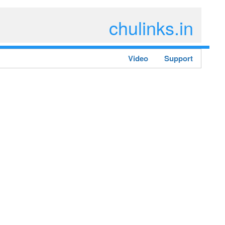
chulinks.in
Video
Support