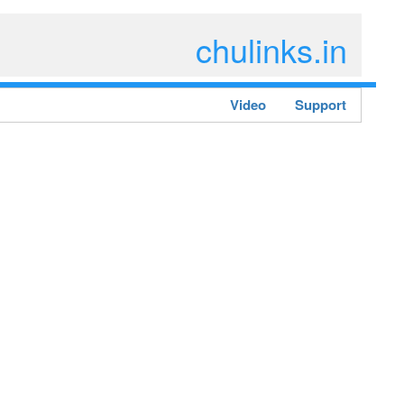
chulinks.in
Video
Support