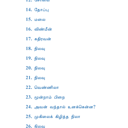
12. சோலை
14. தோப்பு
15. மலை
16. விண்மீன்
17. கதிரவன்
18. நிலவு
19. நிலவு
20. நிலவு
21. நிலவு
22. வெண்ணிலா
23. மூன்றாம் பிறை
24. அவன் வந்தால் உனக்கென்ன?
25. முகிலைக் கிழித்த நிலா
26. நிலவு