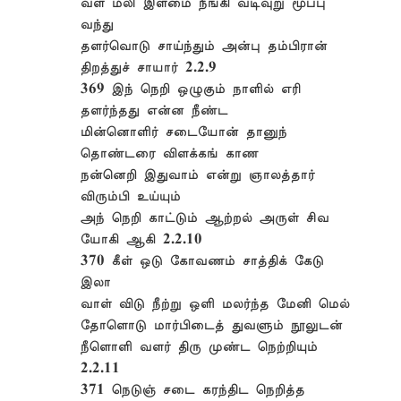
வள மலி இளமை நீங்கி வடிவுறு மூப்பு
வந்து
தளர்வொடு சாய்ந்தும் அன்பு தம்பிரான்
திறத்துச் சாயார் 2.2.9
369 இந் நெறி ஒழுகும் நாளில் எரி
தளர்ந்தது என்ன நீண்ட
மின்னொளிர் சடையோன் தானுந்
தொண்டரை விளக்கங் காண
நன்னெறி இதுவாம் என்று ஞாலத்தார்
விரும்பி உய்யும்
அந் நெறி காட்டும் ஆற்றல் அருள் சிவ
யோகி ஆகி 2.2.10
370 கீள் ஒடு கோவணம் சாத்திக் கேடு
இலா
வாள் விடு நீற்று ஒளி மலர்ந்த மேனி மெல்
தோளொடு மார்பிடைத் துவளும் நூலுடன்
நீளொளி வளர் திரு முண்ட நெற்றியும்
2.2.11
371 நெடுஞ் சடை கரந்திட நெறித்த